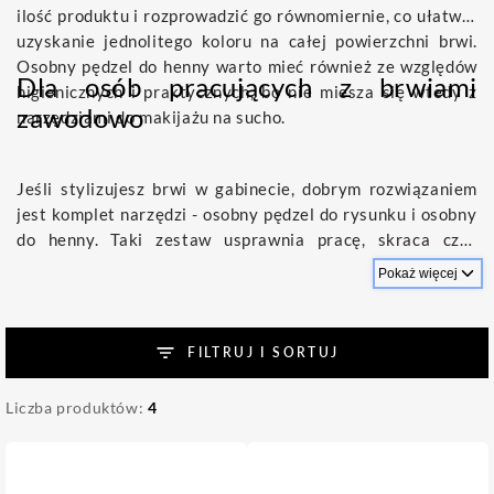
ilość produktu i rozprowadzić go równomiernie, co ułatwia
uzyskanie jednolitego koloru na całej powierzchni brwi.
Osobny pędzel do henny warto mieć również ze względów
Dla osób pracujących z brwiami
higienicznych i praktycznych, bo nie miesza się wtedy z
zawodowo
narzędziami do makijażu na sucho.
Jeśli stylizujesz brwi w gabinecie, dobrym rozwiązaniem
jest komplet narzędzi - osobny pędzel do rysunku i osobny
do henny. Taki zestaw usprawnia pracę, skraca czas
zabiegu i pozwala utrzymać porządek na stanowisku.
Pokaż więcej
FILTRUJ I SORTUJ
Liczba produktów:
4