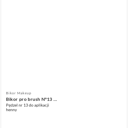
Sprzedawca:
Bikor Makeup
Bikor pro brush N°13 Henna
Pędzel nr 13 do aplikacji
henny