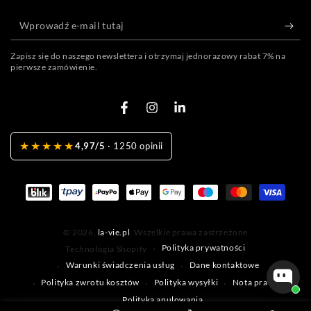
Wprowadź
e-
mail
Zapisz się do naszego newslettera i otrzymaj jednorazowy rabat 7% na
pierwsze zamówienie.
tutaj
Facebook
Instagram
LinkedIn
★★★★★
4,97/5
· 1250 opinii
Metody
płatności
© 2026,
la-vie.pl
. Wszelkie prawa zastrzeżone
Polityka prywatności
Technologia Shopify
Warunki świadczenia usług
Dane kontaktowe
Polityka zwrotu kosztów
Polityka wysyłki
Nota prawna
Polityka anulowania