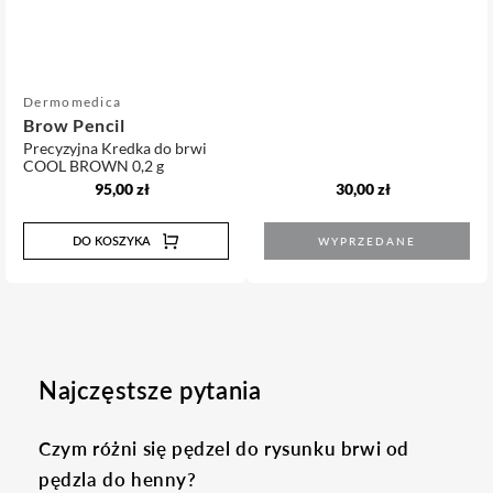
Sprzedawca:
Dermomedica
Brow Pencil
Precyzyjna Kredka do brwi
COOL BROWN
0,2 g
Cena
Cena
95,00 zł
30,00 zł
regularna
regularna
DO KOSZYKA
WYPRZEDANE
Najczęstsze pytania
Czym różni się pędzel do rysunku brwi od
pędzla do henny?