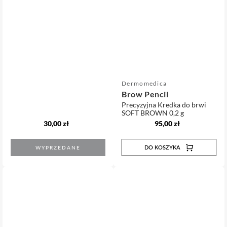
Sprzedawca:
Dermomedica
Brow Pencil
Precyzyjna Kredka do brwi
SOFT BROWN
0,2 g
Cena
Cena
30,00 zł
95,00 zł
regularna
regularna
DO KOSZYKA
WYPRZEDANE