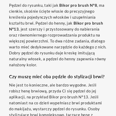
Pędzel do rysunku, taki jak
Bikor pro brush N°8
, ma
cienkie, skośnie ścięte włosie do precyzyjnego
kreślenia pojedynczych włosków i uzupełniania
kształtu brwi. Pędzel do henny, jak
Bikor pro brush
N°13
, jest szerszy i przystosowany do nabierania
oraz równomiernego rozprowadzania produktu na
większej powierzchni. To dwa różne zadania, dlatego
warto mieć dedykowane narzędzie do każdego z nich.
Dobry pędzel do rysunku daje kreskę imitującą
naturalny włosek, a pędzel do henny zapewnia równy
nałożony kolor.
Czy muszę mieć oba pędzle do stylizacji brwi?
Nie jest to konieczne, ale bardzo wygodne. Jeśli
robisz henę brwiową, przyda Ci się pędzel do jej
aplikacji, na przykład Bikor pro brush N°13. Jeśli
natomiast na co dzień wypełniasz brwi produktami
do makijażu, wystarczy pędzel do rysunku. Osoby
stylizujące brwi kompleksowo, łączące henę z