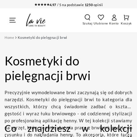
PRZEJDŹ DO
★★★★★
4.97
/ 5 na podstawie
1250
opinii
TREŚCI
Koszy
Zaloguj
Szukaj
Ulubione
Konto
Koszyk
się
Home
Kosmetyki do pielęgnacji brwi
Kosmetyki do
pielęgnacji brwi
Precyzyjnie wymodelowane brwi zaczynają się od dobrych
narzędzi. Kosmetyki do pielęgnacji brwi to kategoria dla
wszystkich, którzy chcą świadomie zadbać o kształt,
gęstość i wyraz łuku brwiowego - od codziennej stylizacji
po profesjonalną aplikację henny. W tej kolekcji stawiamy
Co znajdziesz w kolekcji
na sprzęt, który realnie ułatwia pracę z brwiami: pędzle do
rysunku i do nakładania henny. To akcesoria, które łączą