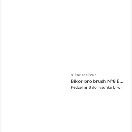
Sprzedawca:
Bikor Makeup
Bikor pro brush N°8 Eyebrows
Pędzel nr 8 do rysunku brwi