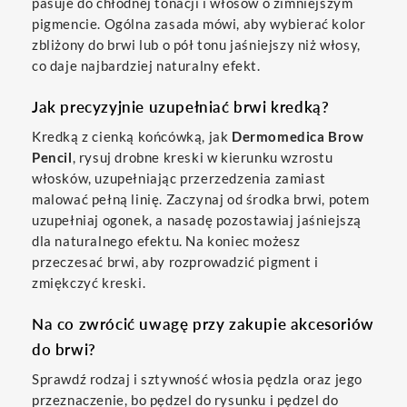
pasuje do chłodnej tonacji i włosów o zimniejszym
pigmencie. Ogólna zasada mówi, aby wybierać kolor
zbliżony do brwi lub o pół tonu jaśniejszy niż włosy,
co daje najbardziej naturalny efekt.
Jak precyzyjnie uzupełniać brwi kredką?
Kredką z cienką końcówką, jak
Dermomedica Brow
Pencil
, rysuj drobne kreski w kierunku wzrostu
włosków, uzupełniając przerzedzenia zamiast
malować pełną linię. Zaczynaj od środka brwi, potem
uzupełniaj ogonek, a nasadę pozostawiaj jaśniejszą
dla naturalnego efektu. Na koniec możesz
przeczesać brwi, aby rozprowadzić pigment i
zmiękczyć kreski.
Na co zwrócić uwagę przy zakupie akcesoriów
do brwi?
Sprawdź rodzaj i sztywność włosia pędzla oraz jego
przeznaczenie, bo pędzel do rysunku i pędzel do