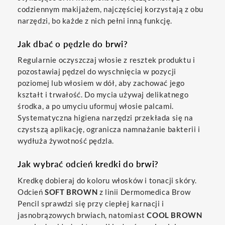
codziennym makijażem, najczęściej korzystają z obu
narzędzi, bo każde z nich pełni inną funkcję.
Jak dbać o pędzle do brwi?
Regularnie oczyszczaj włosie z resztek produktu i
pozostawiaj pędzel do wyschnięcia w pozycji
poziomej lub włosiem w dół, aby zachować jego
kształt i trwałość. Do mycia używaj delikatnego
środka, a po umyciu uformuj włosie palcami.
Systematyczna higiena narzędzi przekłada się na
czystszą aplikację, ogranicza namnażanie bakterii i
wydłuża żywotność pędzla.
Jak wybrać odcień kredki do brwi?
Kredkę dobieraj do koloru włosków i tonacji skóry.
Odcień
SOFT BROWN
z linii Dermomedica Brow
Pencil sprawdzi się przy ciepłej karnacji i
jasnobrązowych brwiach, natomiast
COOL BROWN