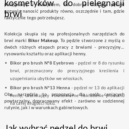
kosmetyków do pielęgnacji
pielęgnację z makijażem, bo dobrze dobrany pędzel
brwi
pozwala nanosić produkty równo, oszczędnie i tam, gdzie
faktycznie tego potrzebujesz.
Kolekcja skupia się na profesjonalnych narzędziach do
brwi marki
Bikor Makeup
. To pędzle stworzone z myślą o
dwóch różnych etapach pracy z brwiami - precyzyjnym
rysowaniu kształtu oraz aplikacji henny.
Bikor pro brush N°8 Eyebrows
- pędzel nr 8 do rysunku
brwi, przeznaczony do precyzyjnego kreślenia i
uzupełniania ubytków we włoskach.
Bikor pro brush N°13 Henna
- pędzel nr 13 do aplikacji
Oba narzędzia to propozycja dla osób ceniących
henny, ułatwiający równomierne nakładanie produktu
powtarzalny, dopracowany efekt - zarówno w codziennej
na całej długości łuku.
rutynie, jak i w warunkach gabinetowych.
Jak wybrać pędzel do brwi