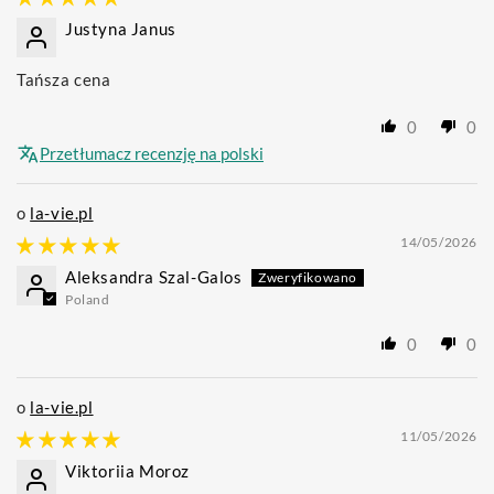
Justyna Janus
Tańsza cena
0
0
Przetłumacz recenzję na polski
la-vie.pl
14/05/2026
Aleksandra Szal-Galos
Poland
0
0
la-vie.pl
11/05/2026
Viktoriia Moroz