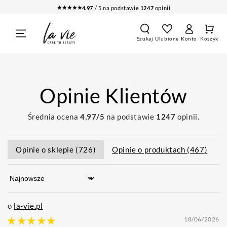
PRZEJDŹ DO
★★★★★
4.97
/ 5 na podstawie
1247
opinii
TREŚCI
Koszy
Zaloguj
Szukaj
Ulubione
Konto
Koszyk
się
Opinie Klientów
Średnia ocena
4,97/5
na podstawie
1247
opinii.
Opinie o sklepie (
726
)
Opinie o produktach (
467
)
Sort by
la-vie.pl
18/06/2026