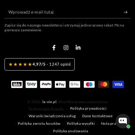
Wprowadź
e-
mail
Zapisz się do naszego newslettera i otrzymaj jednorazowy rabat 7% na
pierwsze zamówienie.
tutaj
Facebook
Instagram
LinkedIn
★★★★★
4,97/5
· 1247 opinii
Metody
płatności
© 2026,
la-vie.pl
. Wszelkie prawa zastrzeżone
Polityka prywatności
Technologia Shopify
Warunki świadczenia usług
Dane kontaktowe
Polityka zwrotu kosztów
Polityka wysyłki
Nota prawna
Polityka anulowania