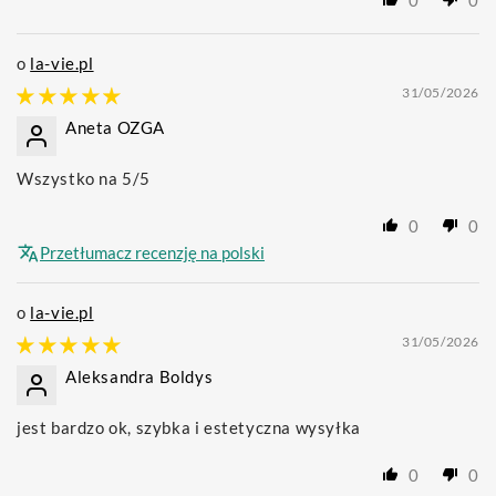
0
0
la-vie.pl
31/05/2026
Aneta OZGA
Wszystko na 5/5
0
0
Przetłumacz recenzję na polski
la-vie.pl
31/05/2026
Aleksandra Boldys
jest bardzo ok, szybka i estetyczna wysyłka
0
0