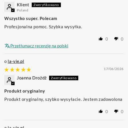
Klient
Poland
Wszystko super. Polecam
Profesjonalna pomoc. Szybka wysyłka.
0
0
Przetłumacz recenzję na polski
la-vie.pl
17/06/2026
Joanna Drożdż
Produkt oryginalny
Produkt oryginalny, szybko wysyłacie. Jestem zadowolona
0
0
la-vie.pl