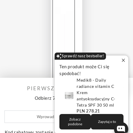
Sprawdź nasz bestseller!
Ten produkt może Ci się
spodobać!
Medik8 - Daily
radiance vitamin C
PIERWSZE ZAMÓWIENIE?
Krem
PROMOCJA
Odbierz
7% rabatu
na START!
antyoksydacyjny C-
Tetra SPF 30 50 ml
Home
Kosmetyki do twarzy
Cosmedix - Enhance Lip-Plumping Ma
PLN 278.21
Cosmedix
Wprowadź
Odżywcza maseczka do ust
Zobacz
e-
Zapytaj o to
podobne
Enhance Lip-Plumping Mask
mail
Kod rabatowy zostanie wysłany na podanego w formularzu