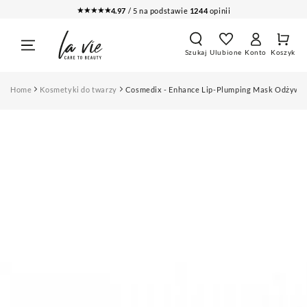
PRZEJDŹ DO
★★★★★
4.97
/ 5 na podstawie
1244
opinii
TREŚCI
Koszy
Zaloguj
Szukaj
Ulubione
Konto
Koszyk
się
Home
Kosmetyki do twarzy
Cosmedix - Enhance Lip-Plumping Mask Odżywcz
PRZEJDŹ DO
INFORMACJI O
PRODUKCIE