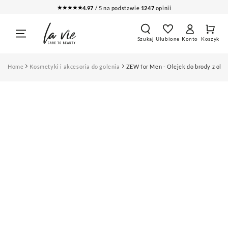
PRZEJDŹ DO
★★★★★
4.97
/ 5 na podstawie
1247
opinii
TREŚCI
Koszy
Zaloguj
Szukaj
Ulubione
Konto
Koszyk
się
Home
Kosmetyki i akcesoria do golenia
ZEW for Men - Olejek do brody z ol
PRZEJDŹ DO
INFORMACJI O
PRODUKCIE