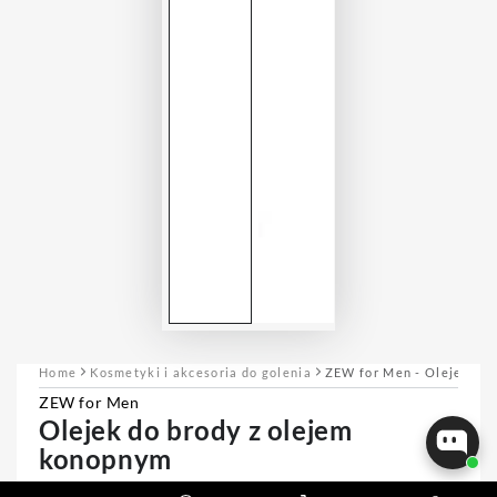
Home
Kosmetyki i akcesoria do golenia
ZEW for Men - Olejek do
ZEW for Men
Olejek do brody z olejem
konopnym
POŁYSK