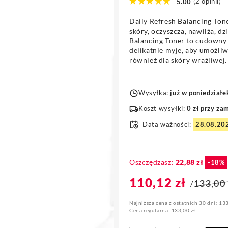
Daily Refresh Balancing Ton
skóry, oczyszcza, nawilża, dz
Balancing Toner to cudowny 
delikatnie myje, aby umożli
również dla skóry wrażliwej.
Wysyłka:
już
w poniedziałe
Koszt wysyłki:
0 zł przy za
Data ważności:
28.08.20
Oszczędzasz:
22,88 zł
-18%
110,12 zł
133,00 
/
Cena
Najniższa cena z ostatnich 30 dni:
133
promocyjn
Cena regularna:
133,00 zł