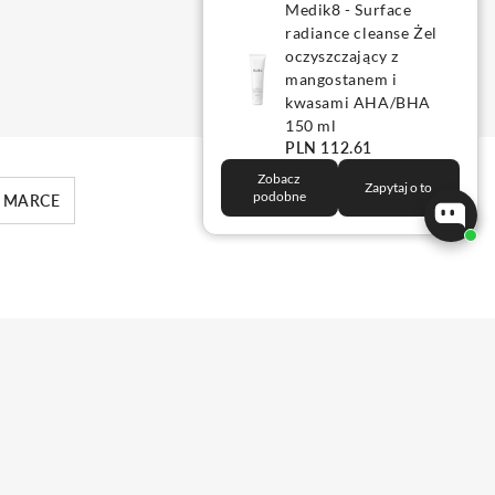
Medik8 - Surface
radiance cleanse Żel
oczyszczający z
mangostanem i
kwasami AHA/BHA
150 ml
PLN 112.61
Zobacz
Zapytaj o to
podobne
 MARCE
WYPRZEDANE
POWIADOM O DOSTĘPNOŚCI
iacynamid uspokajają cerę, alantoina odżywia i nawilża, a