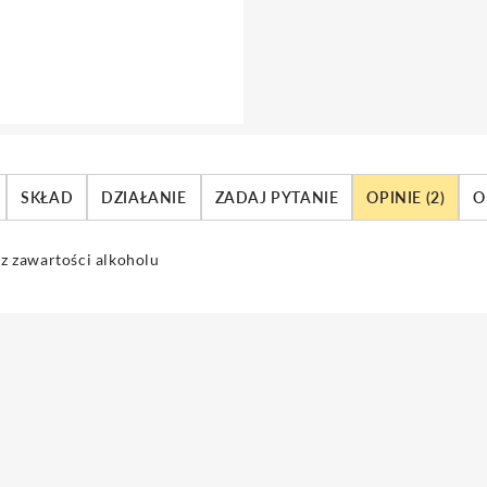
SKŁAD
DZIAŁANIE
ZADAJ PYTANIE
OPINIE (2)
O
ez zawartości alkoholu
acający fizjologiczne pH
skóry do każdego rodzaju cery.
reguluje wydzielanie sebum, niwelujący zaczerwienienia.
Aloes i n