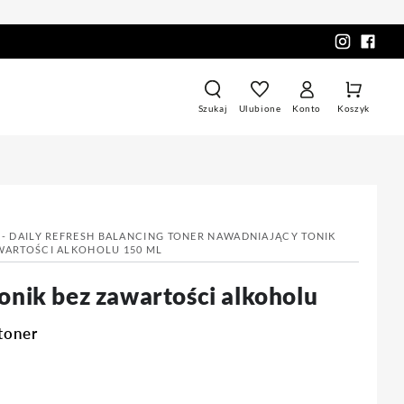
Zaloguj
Koszyk
Szukaj
Ulubione
Konto
Koszyk
się
 - DAILY REFRESH BALANCING TONER NAWADNIAJĄCY TONIK
WARTOŚCI ALKOHOLU 150 ML
onik bez zawartości alkoholu
 toner