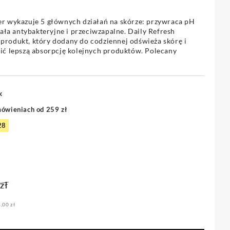
er wykazuje 5 głównych działań na skórze: przywraca pH
iała antybakteryjne i przeciwzapalne. Daily Refresh
produkt, który dodany do codziennej odświeża skórę i
wić lepszą absorpcję kolejnych produktów. Polecany
k
mówieniach od 259 zł
28
zł
Cena
,00 zł
a
regularna