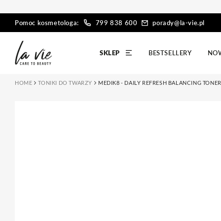
PRZEJDŹ DO
TREŚCI
Pomoc kosmetologa:
799 838 600
porady@la-vie.pl
SKLEP
BESTSELLERY
NO
HOME
TONIKI DO TWARZY
MEDIK8 - DAILY REFRESH BALANCING TON
PRZEJDŹ DO
INFORMACJI O
PRODUKCIE