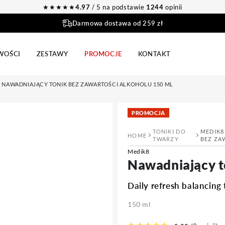
★★★★★
4.97
/ 5 na podstawie
1244
opinii
Darmowa dostawa od 259 zł
WOŚCI
ZESTAWY
PROMOCJE
KONTAKT
ER NAWADNIAJĄCY TONIK BEZ ZAWARTOŚCI ALKOHOLU 150 ML
PROMOCJA
TONIKI DO
MEDIK8
HOME
TWARZY
BEZ ZA
Medik8
Nawadniający t
Daily refresh balancing
150 ml