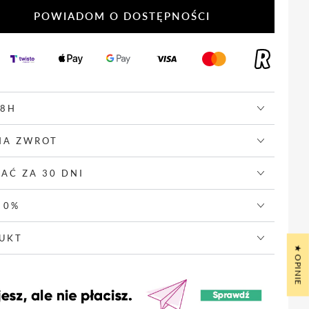
POWIADOM O DOSTĘPNOŚCI
48H
g
NA ZWROT
ający
ŁAĆ ZA 30 DNI
ci
 0%
DUKT
★ OPINIE